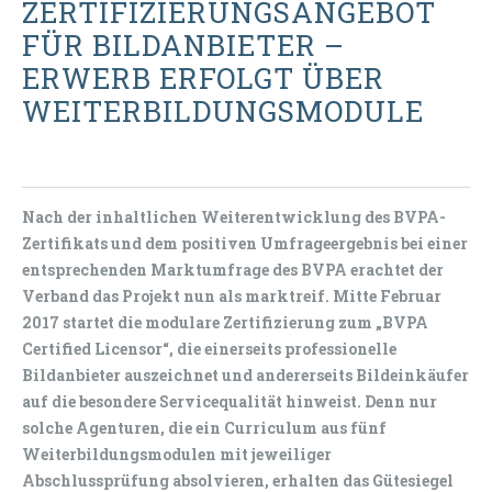
ZERTIFIZIERUNGSANGEBOT
FÜR BILDANBIETER –
ERWERB ERFOLGT ÜBER
WEITERBILDUNGSMODULE
Nach der inhaltlichen Weiterentwicklung des BVPA-
Zertifikats und dem positiven Umfrageergebnis bei einer
entsprechenden Marktumfrage des BVPA erachtet der
Verband das Projekt nun als marktreif.
Mitte Februar
2017 startet die modulare Zertifizierung zum „BVPA
Certified Licensor“, die einerseits professionelle
Bildanbieter auszeichnet und andererseits Bildeinkäufer
auf die besondere Servicequalität hinweist. Denn nur
solche Agenturen, die ein Curriculum aus fünf
Weiterbildungsmodulen mit jeweiliger
Abschlussprüfung absolvieren, erhalten das Gütesiegel