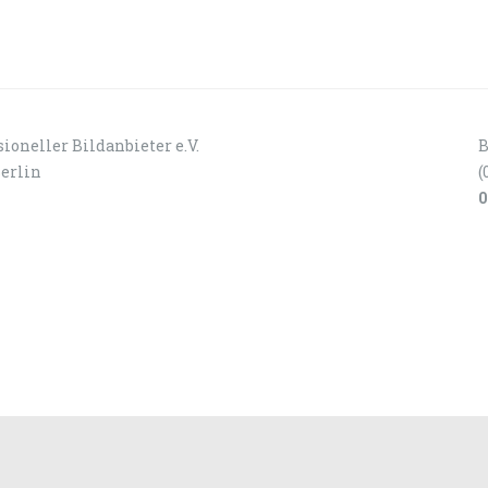
ioneller Bildanbieter e.V.
B
Berlin
(
0