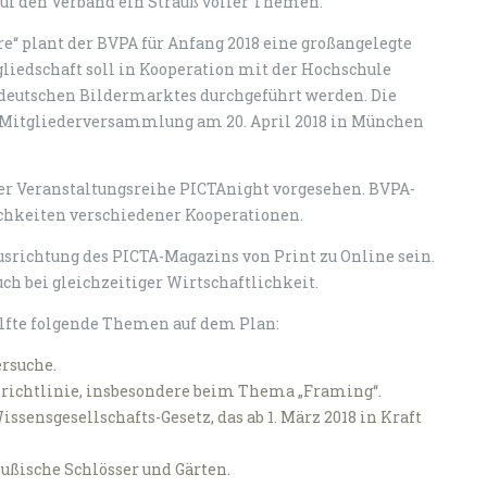
 auf den Verband ein Strauß voller Themen.
“ plant der BVPA für Anfang 2018 eine großangelegte
gliedschaft soll in Kooperation mit der Hochschule
deutschen Bildermarktes durchgeführt werden. Die
itgliederversammlung am 20. April 2018 in München
der Veranstaltungsreihe PICTAnight vorgesehen. BVPA-
ichkeiten verschiedener Kooperationen.
srichtung des PICTA-Magazins von Print zu Online sein.
ch bei gleichzeitiger Wirtschaftlichkeit.
älfte folgende Themen auf dem Plan:
ersuche.
richtlinie, insbesondere beim Thema „Framing“.
ensgesellschafts-Gesetz, das ab 1. März 2018 in Kraft
eußische Schlösser und Gärten.