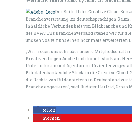
Weltmarktführer Adobe Systems als ordentliches 
Der Beitritt des Creative Cloud-Konz
Branchenvertretung im deutschsprachigen Raum. Z
inhaltliche Verbundenheit von Bildbranche und Kr
des BVPA: „Als Branchenverband stehen wir für die 
uns sehr, da wir uns einen nochmals erweiterten Di
„Wir freuen uns sehr über unsere Mitgliedschaft im
Kreativen liegen Adobe traditionell stark am Herz
Unternehmen und Agenturen effizienter zu gestalt
Bilddatenbank Adobe Stock in die Creative Cloud.
die Rechte von Bildanbietern in Deutschland zu st
Branche engagieren“, sagt Rüdiger Herfrid, Group 
teilen
merken