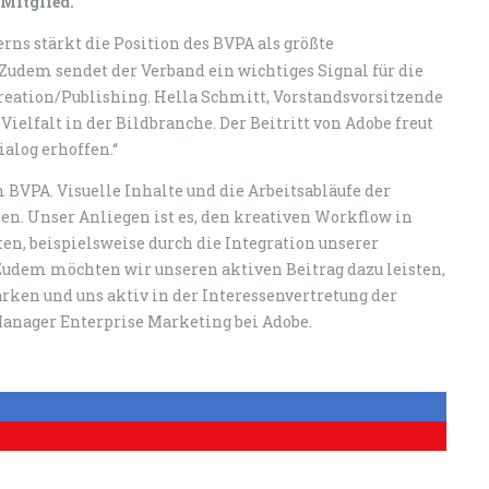
Mitglied.
erns stärkt die Position des BVPA als größte
udem sendet der Verband ein wichtiges Signal für die
eation/Publishing. Hella Schmitt, Vorstandsvorsitzende
Vielfalt in der Bildbranche. Der Beitritt von Adobe freut
alog erhoffen.“
 BVPA. Visuelle Inhalte und die Arbeitsabläufe der
en. Unser Anliegen ist es, den kreativen Workflow in
en, beispielsweise durch die Integration unserer
 Zudem möchten wir unseren aktiven Beitrag dazu leisten,
ärken und uns aktiv in der Interessenvertretung der
Manager Enterprise Marketing bei Adobe.