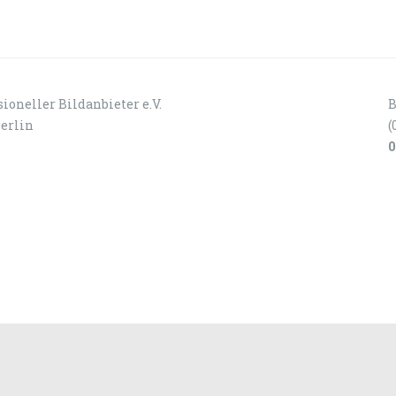
ioneller Bildanbieter e.V.
B
Berlin
(
0