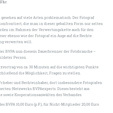
 Uhr
h gesehen auf viele Arten problematisch. Der Fotograf
onfrontiert, die man in dieser geballten Form nur selten
erden im Rahmen der Verwertungskette auch für den
ser ebenso wie der Fotograf ein Auge auf die Rechte
ng verwerten will.
er BVPA nun diesem Dauerbrenner der Fotobranche –
ildeter Person.
zvortrag von ca. 30 Minuten auf die wichtigsten Punkte
chließend die Möglichkeit, Fragen zu stellen.
 Urheber und Rechteinhaber, dort insbesondere Fotografen
xperten-Netzwerks BVPAexperts. Dieses besteht aus
ie sowie Kooperationsanwälten des Verbandes.
 BVPA 10,00 Euro (p.P.), für Nicht-Mitglieder 20,00 Euro