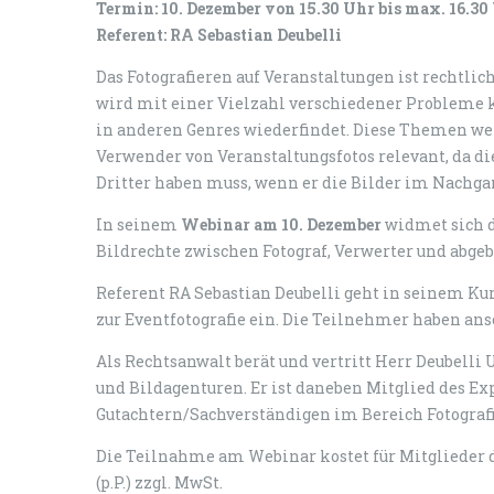
Termin: 10. Dezember von 15.30 Uhr bis max. 16.30
Referent: RA Sebastian Deubelli
Das Fotografieren auf Veranstaltungen ist rechtlic
wird mit einer Vielzahl verschiedener Probleme k
in anderen Genres wiederfindet. Diese Themen w
Verwender von Veranstaltungsfotos relevant, da die
Dritter haben muss, wenn er die Bilder im Nachga
In seinem
Webinar am 10. Dezember
widmet sich d
Bildrechte zwischen Fotograf, Verwerter und abgeb
Referent RA Sebastian Deubelli geht in seinem Kur
zur Eventfotografie ein. Die Teilnehmer haben ans
Als Rechtsanwalt berät und vertritt Herr Deubelli
und Bildagenturen. Er ist daneben Mitglied des E
Gutachtern/Sachverständigen im Bereich Fotograf
Die Teilnahme am Webinar kostet für Mitglieder des
(p.P.) zzgl. MwSt.