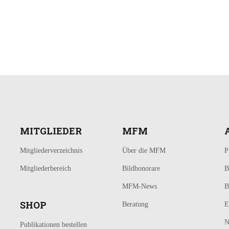
MITGLIEDER
MFM
Mitgliederverzeichnis
Über die MFM
P
Mitgliederbereich
Bildhonorare
B
MFM-News
B
SHOP
Beratung
E
N
Publikationen bestellen