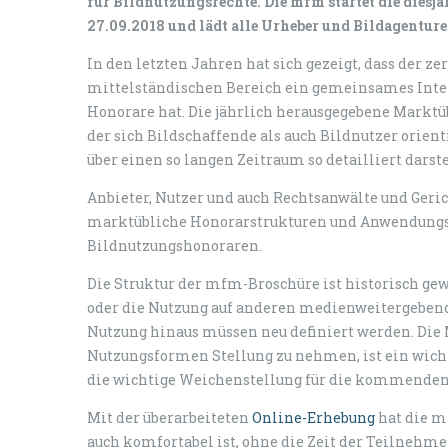
für Bildnutzungsrechte. Die mfm startet die diesj
27.09.2018 und lädt alle Urheber und Bildagenture
In den letzten Jahren hat sich gezeigt, dass der z
mittelständischen Bereich ein gemeinsames Inte
Honorare hat. Die jährlich herausgegebene Marktü
der sich Bildschaffende als auch Bildnutzer orie
über einen so langen Zeitraum so detailliert darst
Anbieter, Nutzer und auch Rechtsanwälte und Ger
marktübliche Honorarstrukturen und Anwendungsm
Bildnutzungshonoraren.
Die Struktur der mfm-Broschüre ist historisch ge
oder die Nutzung auf anderen medienweitergebende
Nutzung hinaus müssen neu definiert werden. Die 
Nutzungsformen Stellung zu nehmen, ist ein wicht
die wichtige Weichenstellung für die kommenden 
Mit der überarbeiteten
Online-Erhebung
hat die m
auch komfortabel ist, ohne die Zeit der Teilnehme