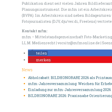
Publikation dient seit vielen Jahren Bildlieferan
Planungsinstrument. Die mfm ist ein Arbeitskreis
(BVPA). Im Arbeitskreis sind neben Bildagenturen
Fotojournalisten (DJV, dju/ver.di, Freelens) vertrete
Kontakt mfm:
mfm – Mittelstandsgemeinschaft Foto-Marketing |
LL.M. Medienrecht | vorsitz@mfmonline.de | Soenn
teilen
merken
News
Abholrabatt: BILDHONORARE 2026 als Printausga
mfm-Jahresversammlung: Weichen für Erhebun
Einladung zur mfm-Jahresversammlung 2026
BILDHONORARE 2026: Praxisnahe Orientierung 