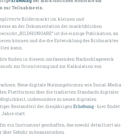
ährige
Erhebung
der marktüblichen Honorare am
n zur Teilnahme ein.
ersplitterte Bildermarkt im kleinen und
resse an der Dokumentation der marktüblichen
bersicht „BILDHONOARE“ ist die einzige Publikation, an
ntieren können und die die Entwicklung des Bildmarktes
ellen kann.
ichte finden in diesem umfassenden Nachschlagewerk
odi zur Orientierung und zur Kalkulation von
wachsen. Neue digitale Nutzungsformen wie Social-Media
n Plattformen über die tradierten Standards digitaler
Möglichkeit, insbesondere zu neuen digitalen
iger Bestandteil der diesjährigen
Erhebung
- hier findet
Jahre statt.
fm ein Instrument geschaffen, das sowohl detailliert als
r über Gebühr zu beanspruchen.