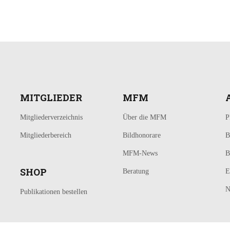
MITGLIEDER
MFM
Mitgliederverzeichnis
Über die MFM
P
Mitgliederbereich
Bildhonorare
B
MFM-News
B
SHOP
Beratung
E
N
Publikationen bestellen