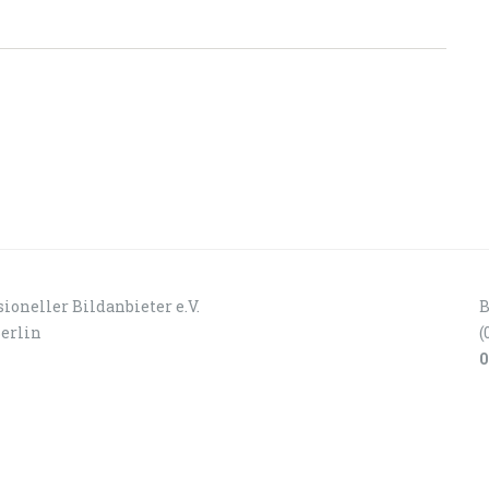
ioneller Bildanbieter e.V.
B
Berlin
(
0