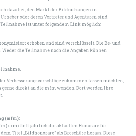
ch dazu bei, den Markt der Bildnutzungen in
, Urheber oder deren Vertreter und Agenturen sind
ie Teilnahme ist unter folgendem Link möglich:
onymisiert erhoben und sind verschlüsselt. Die Be- und
O. Weder die Teilnahme noch die Angaben können
Teilnahme.
der Verbesserungsvorschläge zukommen lassen möchten,
 gerne direkt an die mfm wenden. Dort werden Ihre
t.
ng (mfm):
) ermittelt jährlich die aktuellen Honorare für
 dem Titel „Bildhonorare“ als Broschüre heraus. Diese