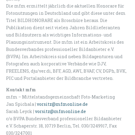
Die mfm ermittelt jährlich die aktuellen Honorare für
Fotonutzungen in Deutschland und gibt diese unter dem
Titel BILDHONORARE als Broschüre heraus. Die
Publikation dient seit vielen Jahren Bildlieferanten
und Bildnutzern als wichtiges Informations- und
Planungsinstrument. Die mfm ist ein Arbeitskreis des
Bundesverbandes professioneller Bildanbieter e.V.
(BVPA). Im Arbeitskreis sind neben Bildagenturen und
Fotografen auch korporative Verbände wie DJV,
FREELENS, dju/ver.di, BFF, AGD, AWI, BVAF, CV, DGPh, BVK,
PIC und Portalanbieter der Bildbranche vertreten.
Kontakt mfm
mfm – Mittelstandsgemeinschaft Foto-Marketing
Jan Spichala |
vorsitz@mfmonline.de
Sarah Leyck |
vorsitz@mfmonline.de
c/o BVPA Bundesverband professioneller Bildanbieter
e.V. Schaperstr. 18, 10719 Berlin, Tel. 030/3249917, Fax
030/3247001