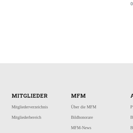
0
MITGLIEDER
MFM
Mitgliederverzeichnis
Über die MFM
P
Mitgliederbereich
Bildhonorare
B
MFM-News
B