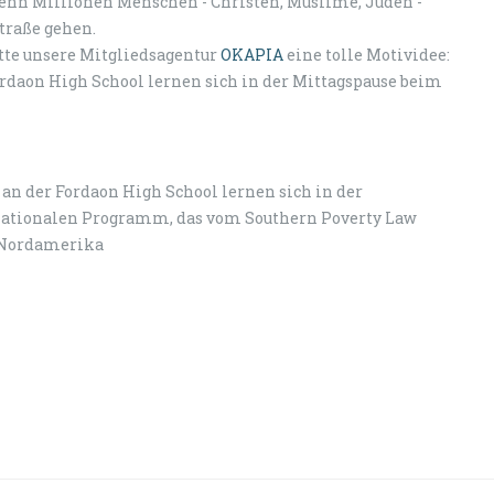
 Wenn Millionen Menschen - Christen, Muslime, Juden -
Straße gehen.
tte unsere Mitgliedsagentur
OKAPIA
eine tolle Motividee:
rdaon High School lernen sich in der Mittagspause beim
 an der Fordaon High School lernen sich in der
nationalen Programm, das vom Southern Poverty Law
, Nordamerika