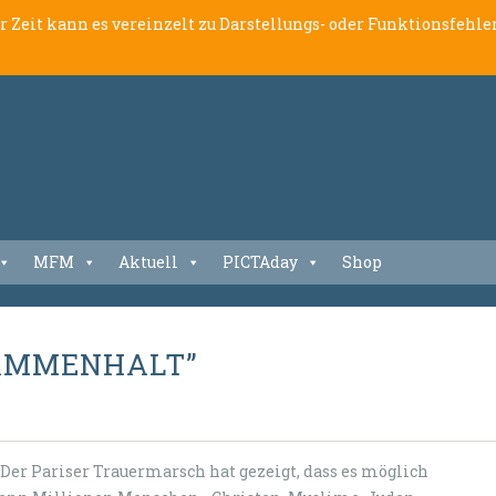
er Zeit kann es vereinzelt zu Darstellungs- oder Funktionsfeh
MFM
Aktuell
PICTAday
Shop
USAMMENHALT”
Der Pariser Trauermarsch hat gezeigt, dass es möglich