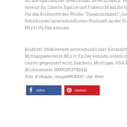
ist, die Spaltung der Gesellschaft zu verhindern.
vereint für Liberté, Égalité und Fraternité auf die 
Für das Bildmotto der Woche, "Zusammenhalt", ha
Schulkinder unterschiedlicher Herkunft an der Fo
Mix It Up Day kennen.
Bildtitel: Studierende unterschiedlicher Herkunft
Mittagspause beim Mix It Up Day kennen, einem 
Center gesponsert wird, Dearborn, Michigan, USA
(Bildnummer 00000201378244)
Foto: © Okapia / imageBROKER / Jim West
teilen
merken