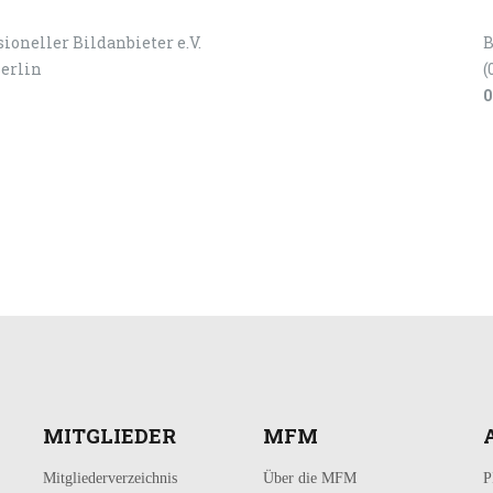
ioneller Bildanbieter e.V.
B
Berlin
(
0
MITGLIEDER
MFM
Mitgliederverzeichnis
Über die MFM
P