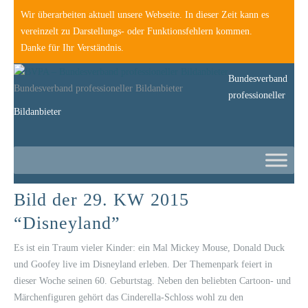
Wir überarbeiten aktuell unsere Webseite. In dieser Zeit kann es
vereinzelt zu Darstellungs- oder Funktionsfehlern kommen.
Danke für Ihr Verständnis.
Bundesverband
Bundesverband professioneller Bildanbieter
professioneller
Bildanbieter
Bild der 29. KW 2015
“Disneyland”
Es ist ein Traum vieler Kinder: ein Mal Mickey Mouse, Donald Duck
und Goofey live im Disneyland erleben. Der Themenpark feiert in
dieser Woche seinen 60. Geburtstag. Neben den beliebten Cartoon- und
Märchenfiguren gehört das Cinderella-Schloss wohl zu den