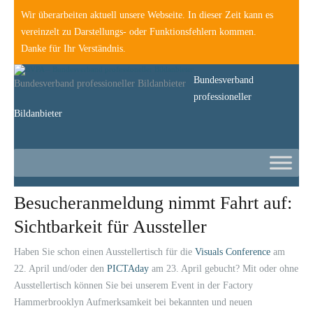
Wir überarbeiten aktuell unsere Webseite. In dieser Zeit kann es
vereinzelt zu Darstellungs- oder Funktionsfehlern kommen.
Danke für Ihr Verständnis.
Bundesverband
Bundesverband professioneller Bildanbieter
professioneller
Bildanbieter
Besucheranmeldung nimmt Fahrt auf:
Sichtbarkeit für Aussteller
Haben Sie schon einen Ausstellertisch für die
Visuals Conference
am
22. April und/oder den
PICTAday
am 23. April gebucht? Mit oder ohne
Ausstellertisch können Sie bei unserem Event in der Factory
Hammerbrooklyn Aufmerksamkeit bei bekannten und neuen