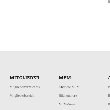
0
MITGLIEDER
MFM
Mitgliederverzeichnis
Über die MFM
P
Mitgliederbereich
Bildhonorare
B
MFM-News
B