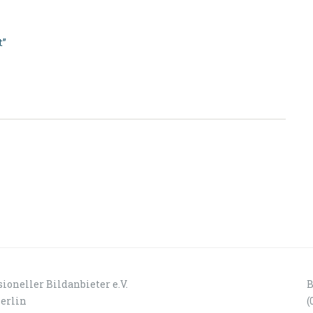
t”
ioneller Bildanbieter e.V.
B
Berlin
(