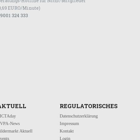
eratungs-Hotline für Nicht-Mitglieder
0,69 EURO/Minute)
9001 324 333
AKTUELL
REGULATORISCHES
ICTAday
Datenschutzerklärung
VPA-News
Impressum
ildermarkt Aktuell
Kontakt
vents
Login