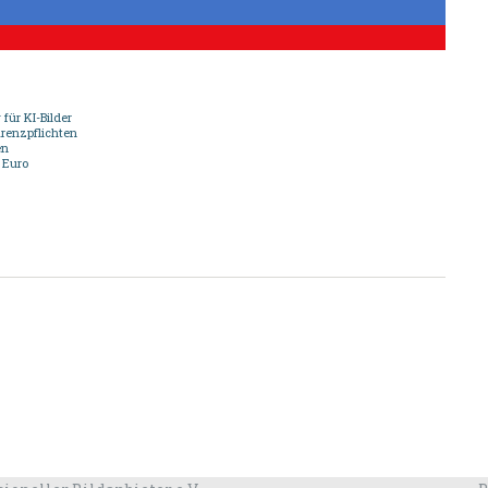
ür KI-Bilder
arenzpflichten
en
 Euro