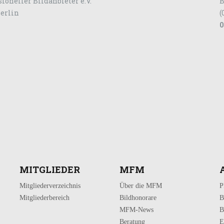
ioneller Bildanbieter e.V.
B
Berlin
(
0
MITGLIEDER
MFM
Mitgliederverzeichnis
Über die MFM
P
Mitgliederbereich
Bildhonorare
B
MFM-News
B
Beratung
E