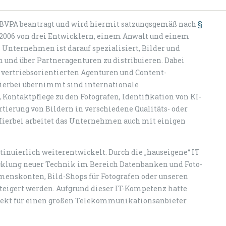
BVPA beantragt und wird hiermit satzungsgemäß nach
§
 2006 von drei Entwicklern, einem Anwalt und einem
Unternehmen ist darauf spezialisiert, Bilder und
n und über Partneragenturen zu distribuieren. Dabei
n vertriebsorientierten Agenturen und Content-
hierbei übernimmt sind internationale
Kontaktpflege zu den Fotografen, Identifikation von KI-
rtierung von Bildern in verschiedene Qualitäts- oder
). Hierbei arbeitet das Unternehmen auch mit einigen
inuierlich weiterentwickelt. Durch die „hauseigene“ IT
cklung neuer Technik im Bereich Datenbanken und Foto-
hmenskonten, Bild-Shops für Fotografen oder unseren
esteigert werden. Aufgrund dieser IT-Kompetenz hatte
ojekt für einen großen Telekommunikationsanbieter