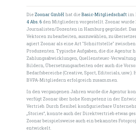
Die
Zoonar GmbH
hat die
Basic-Mitgliedschaft
im 
4 Abs. 6
den Mitgliedern vorgestellt. Zoonar wurde
Journalisten/Dozenten in Hamburg gegründet. Das 
Vektoren zu bearbeiten, auszuwählen, zu übersetze
agiert Zoonar als eine Art "Schnittstelle" zwische
Produzenten. Typische Aufgaben, die die Agentur 
Zahlungsabwicklungen, Quellensteuer-Verwaltung, 
Bildern, Übersetzungsarbeiten oder auch die Vorso
Bedarfsbereiche (Creative, Sport, Editorials, usw.
BVPA-Mitgliedern erfolgreich zusammen.
In den vergangenen Jahren wurde die Agentur kont
verfügt Zoonar über hohe Kompetenz in der Entwi
Vertrieb. Durch flexibel konfigurierbare Unterne
„Stories“, konnte auch der Direktvertrieb etwas g
Zoonar beispielsweise auch ein bekanntes Fotopr
entwickelt.