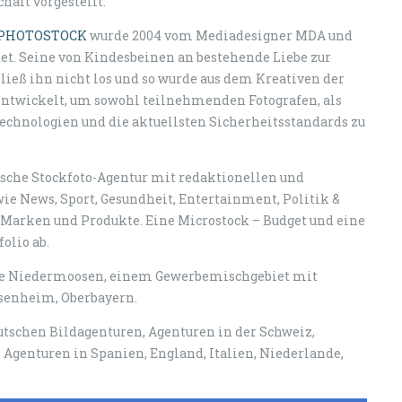
haft vorgestellt.
PHOTOSTOCK
wurde 2004 vom Mediadesigner MDA und
t. Seine von Kindesbeinen an bestehende Liebe zur
ließ ihn nicht los und so wurde aus dem Kreativen der
entwickelt, um sowohl teilnehmenden Fotografen, als
chnologien und die aktuellsten Sicherheitsstandards zu
sche Stockfoto-Agentur mit redaktionellen und
ie News, Sport, Gesundheit, Entertainment, Politik &
, Marken und Produkte. Eine Microstock – Budget und eine
olio ab.
he Niedermoosen, einem Gewerbemischgebiet mit
osenheim, Oberbayern.
schen Bildagenturen, Agenturen in der Schweiz,
Agenturen in Spanien, England, Italien, Niederlande,