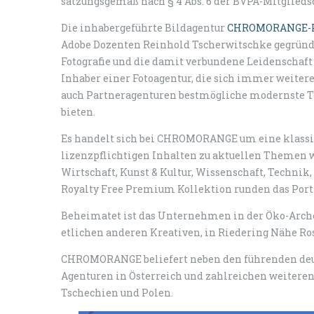
satzungsgemäß nach § 4 Abs. 6 der BVPA-Mitgliedsc
Die inhabergeführte Bildagentur
CHROMORANGE-
Adobe Dozenten Reinhold Tscherwitschke gegründe
Fotografie und die damit verbundene Leidenschaft 
Inhaber einer Fotoagentur, die sich immer weiter
auch Partneragenturen bestmögliche modernste Te
bieten.
Es handelt sich bei CHROMORANGE um eine klassi
lizenzpflichtigen Inhalten zu aktuellen Themen w
Wirtschaft, Kunst & Kultur, Wissenschaft, Technik
Royalty Free Premium Kollektion runden das Portf
Beheimatet ist das Unternehmen in der Öko-Arc
etlichen anderen Kreativen, in Riedering Nähe R
CHROMORANGE beliefert neben den führenden deut
Agenturen in Österreich und zahlreichen weiteren 
Tschechien und Polen.