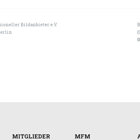
ioneller Bildanbieter e.V.
B
Berlin
(
0
MITGLIEDER
MFM