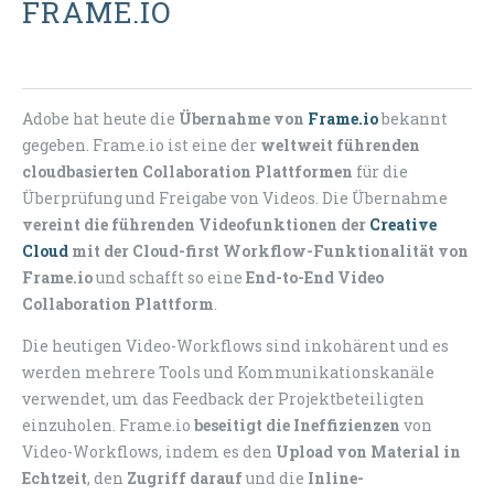
FRAME.IO
Adobe hat heute die
Übernahme von
Frame.io
bekannt
gegeben. Frame.io ist eine der
weltweit führenden
cloudbasierten Collaboration Plattformen
für die
Überprüfung und Freigabe von Videos. Die Übernahme
vereint die führenden Videofunktionen der
Creative
Cloud
mit der Cloud-first Workflow-Funktionalität von
Frame.io
und schafft so eine
End-to-End Video
Collaboration Plattform
.
Die heutigen Video-Workflows sind inkohärent und es
werden mehrere Tools und Kommunikationskanäle
verwendet, um das Feedback der Projektbeteiligten
einzuholen. Frame.io
beseitigt die Ineffizienzen
von
Video-Workflows, indem es den
Upload von Material in
Echtzeit
, den
Zugriff darauf
und die
Inline-