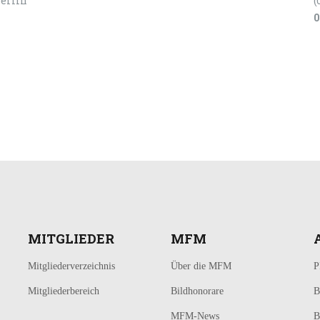
Berlin
(
0
MITGLIEDER
MFM
Mitgliederverzeichnis
Über die MFM
P
Mitgliederbereich
Bildhonorare
B
MFM-News
B