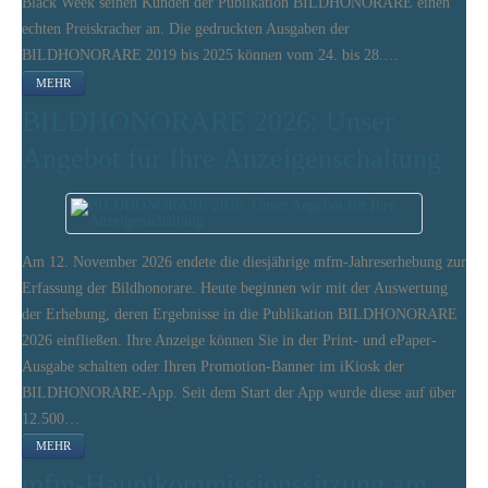
Black Week seinen Kunden der Publikation BILDHONORARE einen
echten Preiskracher an. Die gedruckten Ausgaben der
BILDHONORARE 2019 bis 2025 können vom 24. bis 28.…
MEHR
BILDHONORARE 2026: Unser
Angebot für Ihre Anzeigenschaltung
Am 12. November 2026 endete die diesjährige mfm-Jahreserhebung zur
Erfassung der Bildhonorare. Heute beginnen wir mit der Auswertung
der Erhebung, deren Ergebnisse in die Publikation BILDHONORARE
2026 einfließen. Ihre Anzeige können Sie in der Print- und ePaper-
Ausgabe schalten oder Ihren Promotion-Banner im iKiosk der
BILDHONORARE-App. Seit dem Start der App wurde diese auf über
12.500…
MEHR
mfm-Hauptkommissionssitzung am