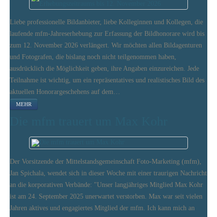
Liebe professionelle Bildanbieter, liebe Kolleginnen und Kollegen, die
laufende mfm-Jahreserhebung zur Erfassung der Bildhonorare wird bis
zum 12. November 2026 verlängert. Wir möchten allen Bildagenturen
und Fotografen, die bislang noch nicht teilgenommen haben,
ausdrücklich die Möglichkeit geben, ihre Angaben einzureichen. Jede
Teilnahme ist wichtig, um ein repräsentatives und realistisches Bild des
aktuellen Honorargeschehens auf dem…
MEHR
Die mfm trauert um Max Kohr
Der Vorsitzende der Mittelstandsgemeinschaft Foto-Marketing (mfm),
Jan Spichala, wendet sich in dieser Woche mit einer traurigen Nachricht
an die korporativen Verbände: "Unser langjähriges Mitglied Max Kohr
ist am 24. September 2025 unerwartet verstorben. Max war seit vielen
Jahren aktives und engagiertes Mitglied der mfm. Ich kann mich an