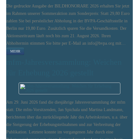
Die gedruckte Ausgabe der BILDHONORARE 2026 erhalten Sie jetzt
im Rahmen unserer Sommeraktion zum Sonderpreis: Statt 29,80 Euro
zahlen Sie bei persönlicher Abholung in der BVPA-Geschäftsstelle in
Berlin nur 19,80 Euro. Zusätzlich sparen Sie die Versandkosten. Der
Aktionszeitraum läuft noch bis zum 21. August 2026. Ihren
Abholtermin stimmen Sie bitte per E-Mail an info@bvpa.org mit…
MEHR
mfm-Jahresversammlung: Weichen
für Erhebung 2026 gestellt
Am 29. Juni 2026 fand die diesjährige Jahresversammlung der mfm
statt. Die mfm-Vorsitzenden, Jan Spichala und Martina Landmann,
berichteten über das zurückliegende Jahr des Arbeitskreises, u.a. über
die Steigerung der Erhebungsteilnahmen und zur Verbreitung der
Publikation. Letztere konnte im vergangenen Jahr durch eine