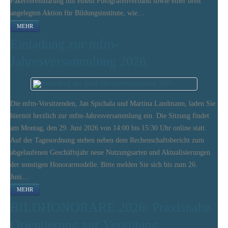
Paketvereinbarung mit einem Fotografenverband sowie einer breit
angelegten Aktion für Bildungsinstitute, wie…
MEHR
Einladung zur mfm-
Jahresversammlung 2026
Die mfm-Vorsitzenden, Jan Spichala und Martina Landmann, laden Sie
hiermit herzlich zur mfm-Jahresversammlung ein. Die Sitzung findet
am Montag, den 29. Juni 2026 von 14:00 bis 15:30 Uhr online statt.
Auf der Tagesordnung stehen neben dem Rechenschaftsbericht zum
abgelaufenen Geschäftsjahr neue Nutzungsarten und Aktualisierungen
der sonstigen Honorarmodelle. Bitte melden Sie sich bis zum 26.
Juni…
MEHR
BILDHONORARE 2026: Praxisnahe
Orientierung zur Vergütung