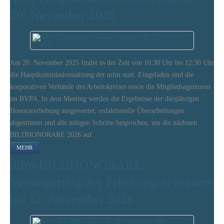
20. November 2025
Am 20. November 2025 findet in der Zeit von 10:30 Uhr bis 12:30 Uhr
die Hauptkommissionssitzung der mfm statt. Eingeladen sind die
korporativen Verbände des Arbeitskreises sowie die Mitgliedsagenturen
im BVPA. In dem Meeting werden die Ergebnisse der diesjährigen
Honorarerhebung ausgewertet, redaktionelle Überarbeitungen
abgestimmt und alle nötigen Schritte besprochen, um die nächsten
BILDHONORARE 2026 auf…
MEHR
mfm-BILDHONORARE:
Verlängerung des Erhebungszeitraums
bis 12. November 2026