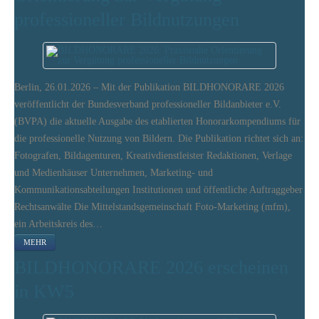
professioneller Bildnutzungen
Berlin, 26.01.2026 – Mit der Publikation BILDHONORARE 2026
veröffentlicht der Bundesverband professioneller Bildanbieter e.V.
(BVPA) die aktuelle Ausgabe des etablierten Honorarkompendiums für
die professionelle Nutzung von Bildern. Die Publikation richtet sich an:
Fotografen, Bildagenturen, Kreativdienstleister Redaktionen, Verlage
und Medienhäuser Unternehmen, Marketing- und
Kommunikationsabteilungen Institutionen und öffentliche Auftraggeber
Rechtsanwälte Die Mittelstandsgemeinschaft Foto-Marketing (mfm),
ein Arbeitskreis des…
MEHR
BILDHONORARE 2026 erscheinen
in KW5