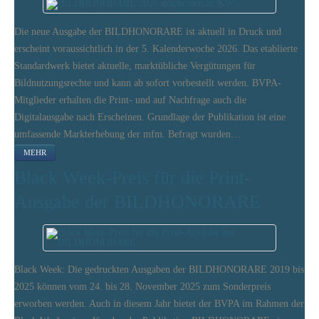
Die neue Ausgabe der BILDHONORARE ist aktuell in Druck und
erscheint voraussichtlich in der 5. Kalenderwoche 2026. Das etablierte
Standardwerk bietet aktuelle, marktübliche Vergütungen für
Bildnutzungsrechte und kann ab sofort vorbestellt werden. BVPA-
Mitglieder erhalten die Print- und auf Nachfrage auch die
Digitalausgabe nach Erscheinen. Grundlage der Publikation ist eine
umfassende Markterhebung der mfm. Befragt wurden…
MEHR
Black Week-Preis für die Print-
Ausgabe der BILDHONORARE
Black Week: Die gedruckten Ausgaben der BILDHONORARE 2019 bis
2025 können vom 24. bis 28. November 2025 zum Sonderpreis
erworben werden. Auch in diesem Jahr bietet der BVPA im Rahmen der