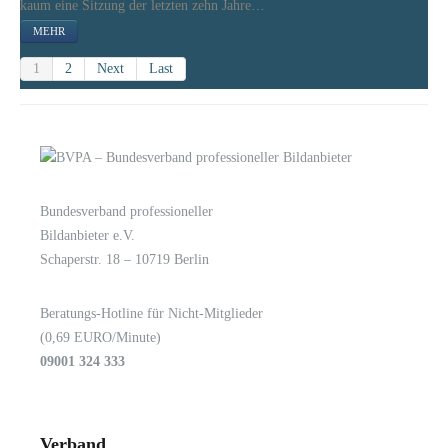
kaum eine Sitzung der letzten zehn Jahre…
MEHR
1
2
Next
Last
Bundesverband professioneller
LOGIN
KONTAKT
Bildanbieter e.V.
Schaperstr. 18 – 10719 Berlin
Beratungs-Hotline für Nicht-Mitglieder
(0,69 EURO/Minute)
09001 324 333
Verband