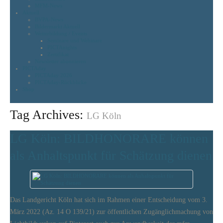
MFM-News
Aktuell
BVPA-News
Bildermarkt Aktuell
Weiterbildung / Events
Seminare und Webinare
PICTAnights
Zertifikat
Newsletter abonnieren
PICTAday
PICTAday 2026
PICTAday-Rückblicke
Shop
Tag Archives:
LG Köln
LG Köln: BILDHONORARE können
als Anhaltspunkt für Schätzung dienen
Das Landgericht Köln hat sich im Rahmen einer Entscheidung vom 3.
März 2022 (Az. 14 O 139/21) zur öffentlichen Zugänglichmachung von