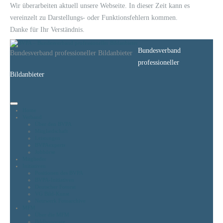
Wir überarbeiten aktuell unsere Webseite. In dieser Zeit kann es
vereinzelt zu Darstellungs- oder Funktionsfehlern kommen.
Danke für Ihr Verständnis.
Bundesverband
Bundesverband professioneller Bildanbieter
professioneller
Bildanbieter
Home
Verband
Über den BVPA
Mitgliedschaft
Leistungen
BVPAexperts
Jobbörse
Mitglieder
Initiativen
Positionen des BVPA
BVPA-Initiativen
Deutscher Fotorat
VG Bild-Kunst
Netzwerk Fotoarchive
MFM
Über die MFM
Bildhonorare