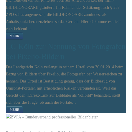
Lichtbildwerken auf Pinterest auch zur Anwendbarkeit der mfm-
BILDHONORARE geäußert. Im Rahmen der Schätzung nach § 287
ZPO sei es angemessen, die BILDHONOARE zumindest als
Anhaltspunkt heranzuziehen, so das Gericht. Hierbei komme es nicht
entscheidend…
MEHR
LG Köln zur Nennung von Fotografen
bei Pixelio-Bildern
Das Landgericht Köln verlangt in seinem Urteil vom 30.01.2014 beim
Bezug von Bildern über Pixelio, die Fotografen per Wasserzeichen zu
nennen. Das Urteil ist Bestätigung genug, dass der Bildbezug von
Umsonst-Portalen mit erheblichen Risiken verbunden ist. Weil das
Gericht den „Direkt-Link zur Bilddatei als Vollbild“ behandelt, stellt
sich aber die Frage, ob auch die Portale…
MEHR
LOGIN
KONTAKT