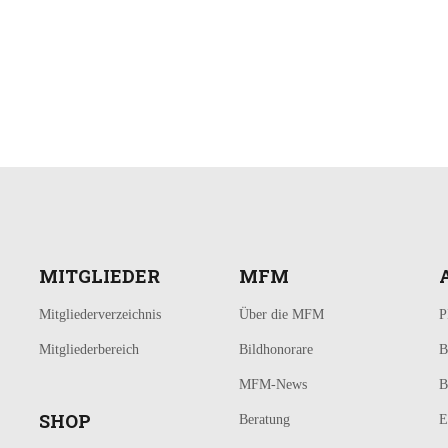
MITGLIEDER
MFM
Mitgliederverzeichnis
Über die MFM
P
Mitgliederbereich
Bildhonorare
B
MFM-News
B
SHOP
Beratung
E