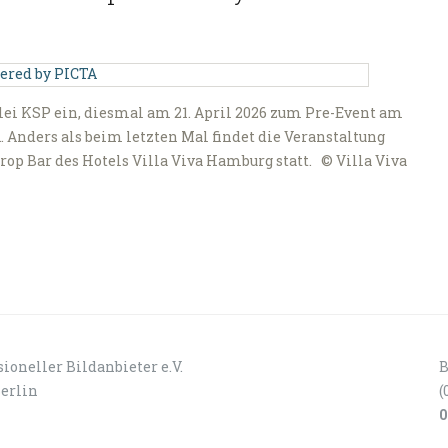
ei KSP ein, diesmal am 21. April 2026 zum Pre-Event am
 Anders als beim letzten Mal findet die Veranstaltung
op Bar des Hotels Villa Viva Hamburg statt. © Villa Viva
ioneller Bildanbieter e.V.
B
Berlin
(
0