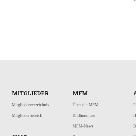
MITGLIEDER
MFM
Mitgliederverzeichnis
Über die MFM
P
Mitgliederbereich
Bildhonorare
B
MFM-News
B