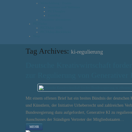
Weiterbildung / Events
Seminare und Webinare
PICTAnights
Zertifikat
Newsletter abonnieren
PICTAday
PICTAday 2026
PICTAday-Rückblicke
Shop
Tag Archives:
ki-regulierung
Deutsche Kreativwirtschaft forde
zur Regulierung von Generativer 
Mit einem offenen Brief hat ein breites Bündnis der deutschen 
und Künstlern, der Initiative Urheberrecht und zahlreichen Ver
Bundesregierung dazu aufgefordert, Generative KI zu regulieren
Ausschusses der Ständigen Vertreter der Mitgliedsstaaten…
MEHR