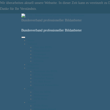
Wir überarbeiten aktuell unsere Webseite. In dieser Zeit kann es vereinzelt z
Danke für Ihr Verständnis.
Bundesverband professioneller Bildanbieter
Bundesverband professioneller Bildanbieter
Home
Verband
Über den BVPA
Mitgliedschaft
Leistungen
BVPAexperts
Jobbörse
Mitglieder
Initiativen
Positionen des BVPA
BVPA-Initiativen
Deutscher Fotorat
VG Bild-Kunst
Netzwerk Fotoarchive
MFM
Über die MFM
Bildhonorare
MFM-News
Aktuell
BVPA-News
Bildermarkt Aktuell