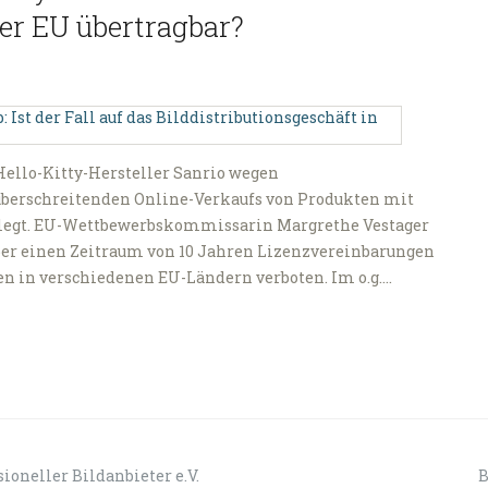
der EU übertragbar?
ello-Kitty-Hersteller Sanrio wegen
überschreitenden Online-Verkaufs von Produkten mit
 belegt. EU-Wettbewerbskommissarin Margrethe Vestager
über einen Zeitraum von 10 Jahren Lizenzvereinbarungen
en in verschiedenen EU-Ländern verboten. Im o.g.…
ioneller Bildanbieter e.V.
B