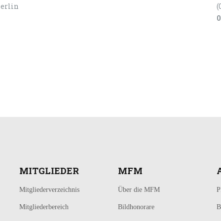
Berlin
(
0
MITGLIEDER
MFM
Mitgliederverzeichnis
Über die MFM
P
Mitgliederbereich
Bildhonorare
B