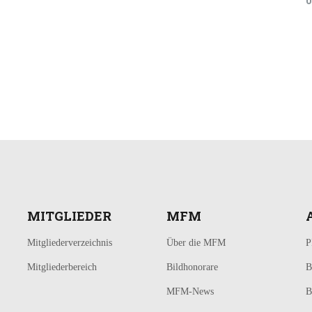
0
MITGLIEDER
MFM
Mitgliederverzeichnis
Über die MFM
P
Mitgliederbereich
Bildhonorare
B
MFM-News
B