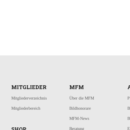
MITGLIEDER
MFM
Mitgliederverzeichnis
Über die MFM
P
Mitgliederbereich
Bildhonorare
B
MFM-News
B
SHOP
Beratung
E