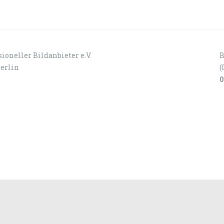
ioneller Bildanbieter e.V.
B
Berlin
(
0