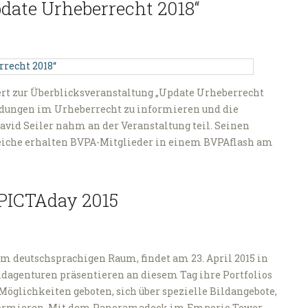
pdate Urheberrecht 2018“
rt zur Überblicksveranstaltung „Update Urheberrecht
eidungen im Urheberrecht zu informieren und die
avid Seiler nahm an der Veranstaltung teil. Seinen
reiche erhalten BVPA-Mitglieder in einem BVPAflash am
PICTAday 2015
m deutschsprachigen Raum, findet am 23. April 2015 in
ldagenturen präsentieren an diesem Tag ihre Portfolios
öglichkeiten geboten, sich über spezielle Bildangebote,
informieren. Mit dem Panoramadeck im Emporio Tower