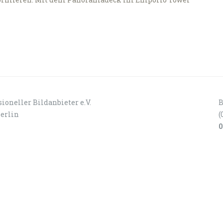
ioneller Bildanbieter e.V.
B
Berlin
(
0