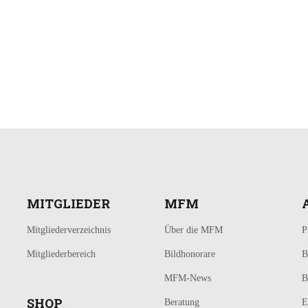
MITGLIEDER
MFM
Mitgliederverzeichnis
Über die MFM
P
Mitgliederbereich
Bildhonorare
B
MFM-News
B
SHOP
Beratung
E