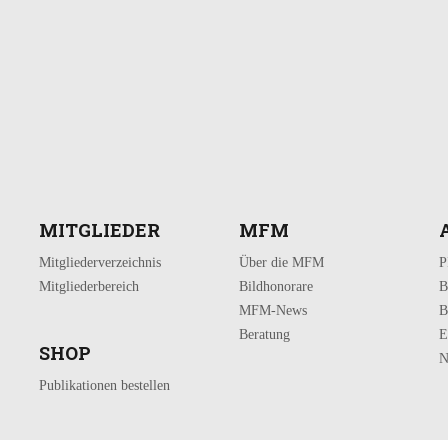
MITGLIEDER
MFM
Mitgliederverzeichnis
Über die MFM
P
Mitgliederbereich
Bildhonorare
B
MFM-News
B
Beratung
E
SHOP
N
Publikationen bestellen