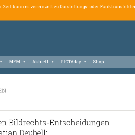
er Zeit kann es vereinzelt zu Darstellungs- oder Funktionsfeh
MFM
Aktuell
PICTAday
Shop
EN
en Bildrechts-Entscheidungen
tian Deubelli