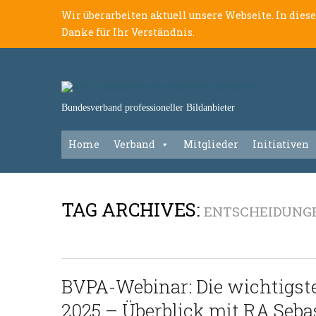
Wir überarbeiten aktuell unsere Webseite. In dies
Danke für Ihr Verständnis.
Bundesverband professioneller Bildanbieter
Home
Verband
Mitglieder
Initiativen
TAG ARCHIVES:
ENTSCHEIDUNG
BVPA-Webinar: Die wichtigst
2025 – Überblick mit RA Sebas