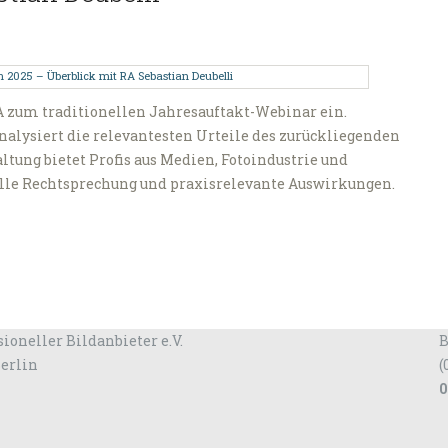
VPA zum traditionellen Jahresauftakt-Webinar ein.
nalysiert die relevantesten Urteile des zurückliegenden
ltung bietet Profis aus Medien, Fotoindustrie und
lle Rechtsprechung und praxisrelevante Auswirkungen.
ioneller Bildanbieter e.V.
B
Berlin
(
0