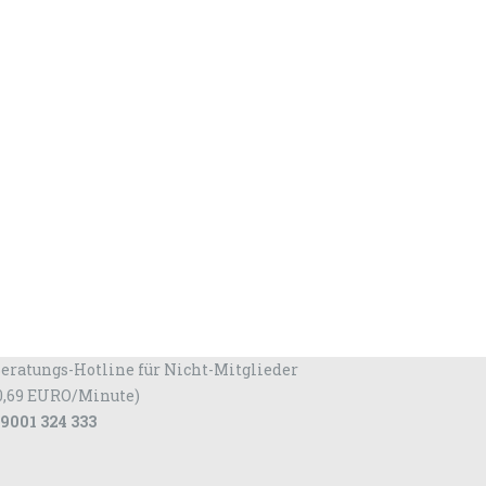
eratungs-Hotline für Nicht-Mitglieder
0,69 EURO/Minute)
9001 324 333