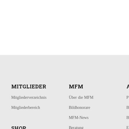
MITGLIEDER
MFM
Mitgliederverzeichnis
Über die MFM
P
Mitgliederbereich
Bildhonorare
B
MFM-News
B
SHOP
Beratung
E