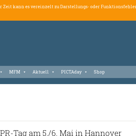
er Zeit kann es vereinzelt zu Darstellungs- oder Funktionsfeh
MFM
Aktuell
PICTAday
Shop
 PR-Tag am 5./6. Mai in Hannover