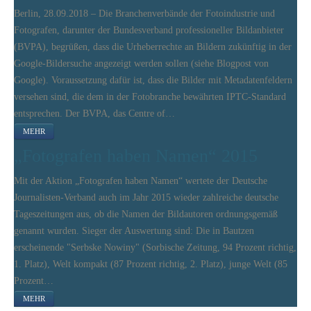
Berlin, 28.09.2018 – Die Branchenverbände der Fotoindustrie und
Fotografen, darunter der Bundesverband professioneller Bildanbieter
(BVPA), begrüßen, dass die Urheberrechte an Bildern zukünftig in der
Google-Bildersuche angezeigt werden sollen (siehe Blogpost von
Google). Voraussetzung dafür ist, dass die Bilder mit Metadatenfeldern
versehen sind, die dem in der Fotobranche bewährten IPTC-Standard
entsprechen. Der BVPA, das Centre of…
MEHR
„Fotografen haben Namen“ 2015
Mit der Aktion „Fotografen haben Namen“ wertete der Deutsche
Journalisten-Verband auch im Jahr 2015 wieder zahlreiche deutsche
Tageszeitungen aus, ob die Namen der Bildautoren ordnungsgemäß
genannt wurden. Sieger der Auswertung sind: Die in Bautzen
erscheinende "Serbske Nowiny" (Sorbische Zeitung, 94 Prozent richtig,
1. Platz), Welt kompakt (87 Prozent richtig, 2. Platz), junge Welt (85
Prozent…
MEHR