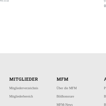
Berlin
(
0
MITGLIEDER
MFM
Mitgliederverzeichnis
Über die MFM
P
Mitgliederbereich
Bildhonorare
B
MFM-News
B