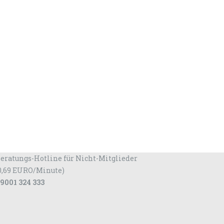
eratungs-Hotline für Nicht-Mitglieder
0,69 EURO/Minute)
9001 324 333