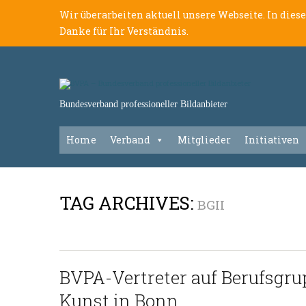
Wir überarbeiten aktuell unsere Webseite. In dies
Danke für Ihr Verständnis.
Bundesverband professioneller Bildanbieter
Home
Verband
Mitglieder
Initiativen
TAG ARCHIVES:
BGII
BVPA-Vertreter auf Berufsgr
Kunst in Bonn