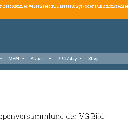
er Zeit kann es vereinzelt zu Darstellungs- oder Funktionsfeh
MFM
Aktuell
PICTAday
Shop
uppenversammlung der VG Bild-