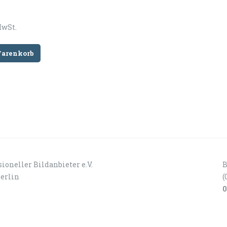
MwSt.
Warenkorb
ioneller Bildanbieter e.V.
B
Berlin
(
0