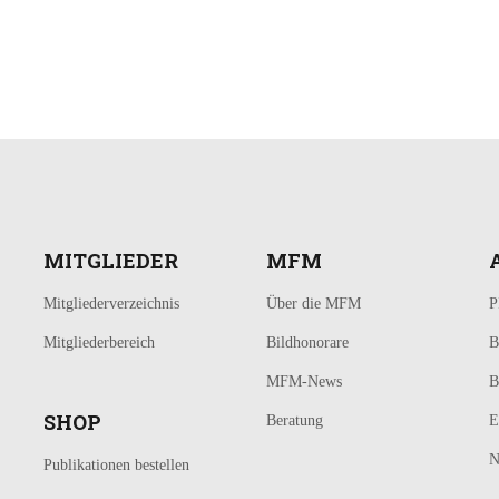
MITGLIEDER
MFM
Mitgliederverzeichnis
Über die MFM
P
Mitgliederbereich
Bildhonorare
B
MFM-News
B
SHOP
Beratung
E
N
Publikationen bestellen