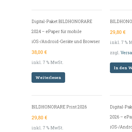
Digital-Paket BILDHONORARE
BILDHONOR
2024 – ePaper für mobile
29,80
€
iOS-/Android-Geräte und Browser
inkl. 7 % 
38,00
€
zzgl.
Vers
inkl. 7 % MwSt.
In den 
Weiterlesen
BILDHONORARE Print 2026
Digital-P
2026 – ePa
29,80
€
iOS-/Andro
inkl. 7 % MwSt.