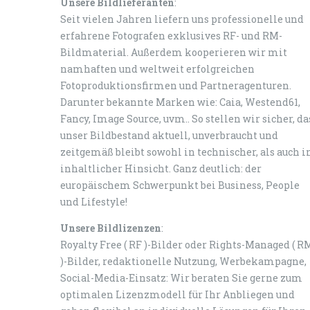
Unsere Bildlieferanten
:
Seit vielen Jahren liefern uns professionelle und
erfahrene Fotografen exklusives RF- und RM-
Bildmaterial. Außerdem kooperieren wir mit
namhaften und weltweit erfolgreichen
Fotoproduktionsfirmen und Partneragenturen.
Darunter bekannte Marken wie: Caia, Westend61,
Fancy, Image Source, uvm.. So stellen wir sicher, da
unser Bildbestand aktuell, unverbraucht und
zeitgemäß bleibt sowohl in technischer, als auch i
inhaltlicher Hinsicht. Ganz deutlich: der
europäischem Schwerpunkt bei Business, People
und Lifestyle!
Unsere Bildlizenzen
:
Royalty Free ( RF )-Bilder oder Rights-Managed ( R
)-Bilder, redaktionelle Nutzung, Werbekampagne,
Social-Media-Einsatz: Wir beraten Sie gerne zum
optimalen Lizenzmodell für Ihr Anbliegen und