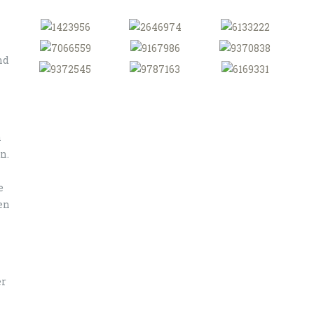
nd
n
n.
e
en
er