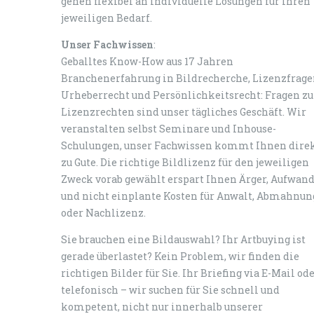
gehen flexibel an individuelle Lösungen für Ihren
jeweiligen Bedarf.
Unser Fachwissen
:
Geballtes Know-How aus 17 Jahren
Branchenerfahrung in Bildrecherche, Lizenzfrage
Urheberrecht und Persönlichkeitsrecht: Fragen zu
Lizenzrechten sind unser tägliches Geschäft. Wir
veranstalten selbst Seminare und Inhouse-
Schulungen, unser Fachwissen kommt Ihnen dire
zu Gute. Die richtige Bildlizenz für den jeweiligen
Zweck vorab gewählt erspart Ihnen Ärger, Aufwan
und nicht einplante Kosten für Anwalt, Abmahnun
oder Nachlizenz.
Sie brauchen eine Bildauswahl? Ihr Artbuying ist
gerade überlastet? Kein Problem, wir finden die
richtigen Bilder für Sie. Ihr Briefing via E-Mail od
telefonisch – wir suchen für Sie schnell und
kompetent, nicht nur innerhalb unserer