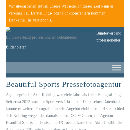
Wir überarbeiten aktuell unsere Webseite. In dieser Zeit kann es
vereinzelt zu Darstellungs- oder Funktionsfehlern kommen.
Danke für Ihr Verständnis.
Bundesverband
Bundesverband professioneller Bildanbieter
professioneller
Bildanbieter
Beautiful Sports Pressefotoagentur
Agenturgründer Axel Kohring war viele Jahre als freier Fotograf tätig.
Seit etwa 2012 kam der Sport verstärkt hinzu. Dank seiner Datenbank
konnte er weitere Fotografen in sein Angebot einbinden. 2018 entschied
sich Kohring wegen der damals neuen DSGVO dazu, die Agentur
Beautiful Sports auf Basis einer UG neu aufzustellen. Aktuell zählt die
Agentur ca. 130 freie Fotografen zu ihrem Team.