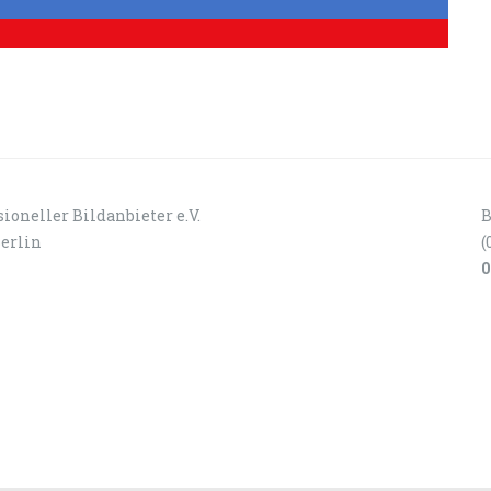
ioneller Bildanbieter e.V.
B
Berlin
(
0