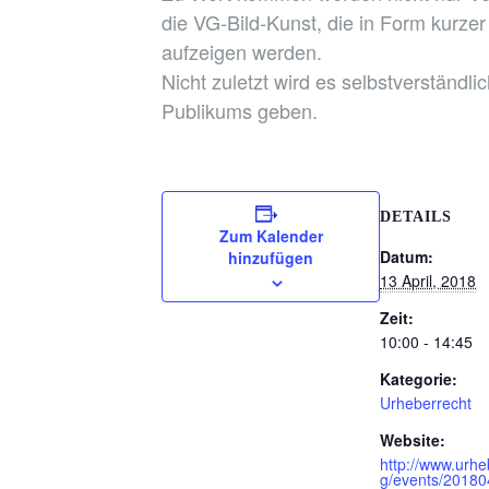
die VG-Bild-Kunst, die in Form kurze
aufzeigen werden.
Nicht zuletzt wird es selbstverstän
Publikums geben.
DETAILS
Zum Kalender
Datum:
hinzufügen
13 April, 2018
Zeit:
10:00 - 14:45
Kategorie:
Urheberrecht
Website:
http://www.urhe
g/events/20180