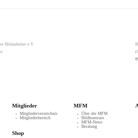
er Bildanbieter e.V.
B
in
(
0
Mitglieder
MFM
A
Mitgliederverzeichnis
Über die MFM
Mitgliederbereich
Bildhonorare
MFM-News
Beratung
Shop