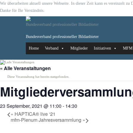
Wir überarbeiten aktuell unsere Webseite. In dieser Zeit kann es vereinzelt z
Danke für Ihr Verständnis.
Bundesverband professioneller Bildanbieter
Bundesverband professioneller Bildanbieter
Home
Verband
Mitglieder
Initiativen
MFM
« Alle Veranstaltungen
Diese Veranstaltung hat bereits stattgefunden.
Mitgliederversammlu
23 September, 2021 @ 11:00
-
14:30
«
HAPTICA® live ‘21
mfm-Plenum Jahresversammlung
»