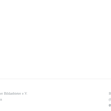
er Bildanbieter e.V.
B
in
(
0