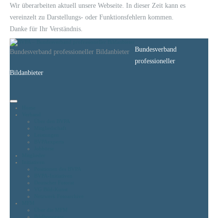
Wir überarbeiten aktuell unsere Webseite. In dieser Zeit kann es
vereinzelt zu Darstellungs- oder Funktionsfehlern kommen.
Danke für Ihr Verständnis.
Bundesverband
Bundesverband professioneller Bildanbieter
professioneller
Bildanbieter
Home
Verband
Über den BVPA
Mitgliedschaft
Leistungen
BVPAexperts
Jobbörse
Mitglieder
Initiativen
Positionen des BVPA
BVPA-Initiativen
Deutscher Fotorat
VG Bild-Kunst
Netzwerk Fotoarchive
MFM
Über die MFM
Bildhonorare