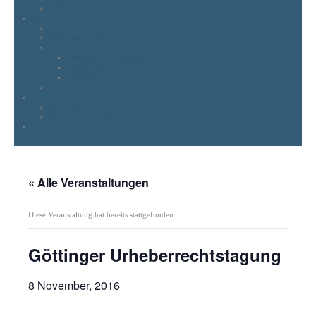
MFM-News
Aktuell
BVPA-News
Bildermarkt Aktuell
Weiterbildung / Events
Seminare und Webinare
PICTAnights
Zertifikat
Newsletter abonnieren
PICTAday
PICTAday 2026
PICTAday-Rückblicke
Shop
« Alle Veranstaltungen
Diese Veranstaltung hat bereits stattgefunden.
Göttinger Urheberrechtstagung
8 November, 2016