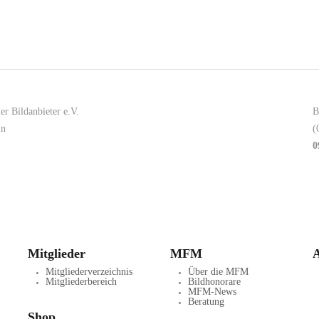
er Bildanbieter e.V.
B
in
(
0
Mitglieder
MFM
A
Mitgliederverzeichnis
Über die MFM
Mitgliederbereich
Bildhonorare
MFM-News
Beratung
Shop