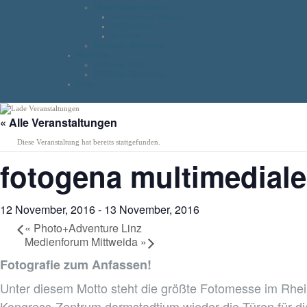
Weiterbildung / Events
Seminare und Webinare
PICTAnights
Zertifikat
Newsletter abonnieren
PICTAday
PICTAday 2026
PICTAday-Rückblicke
Shop
« Alle Veranstaltungen
Diese Veranstaltung hat bereits stattgefunden.
fotogena multimediale
12 November, 2016
-
13 November, 2016
«
Photo+Adventure Linz
Medienforum Mittweida
»
Fotografie zum Anfassen!
Unter diesem Motto steht die größte Fotomesse im Rhe
Kongress-Zentrum darmstadtium wieder die Türen für d