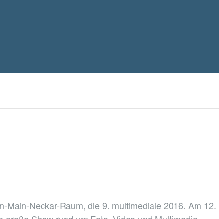
in-Main-Neckar-Raum, die 9. multimediale 2016. Am 12.
ie große Show rund um Foto, Video und Multimedia.