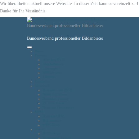
Wir überarbeiten aktuell unsere Webseite. In dieser Zeit kann es vereinzelt z
Danke für Ihr Verständnis.
Bundesverband professioneller Bildanbieter
Bundesverband professioneller Bildanbieter
Home
Verband
Über den BVPA
Mitgliedschaft
Leistungen
BVPAexperts
Jobbörse
Mitglieder
Initiativen
Positionen des BVPA
BVPA-Initiativen
Deutscher Fotorat
VG Bild-Kunst
Netzwerk Fotoarchive
MFM
Über die MFM
Bildhonorare
MFM-News
Aktuell
BVPA-News
Bildermarkt Aktuell