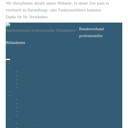
Wir überarbeiten aktuell unsere Webseite. In dieser Zeit kann es
vereinzelt zu Darstellungs- oder Funktionsfehlern kommen.
Danke für Ihr Verständnis.
Bundesverband
Bundesverband professioneller Bildanbieter
professioneller
Bildanbieter
Home
Verband
Über den BVPA
Mitgliedschaft
Leistungen
BVPAexperts
Jobbörse
Mitglieder
Initiativen
Positionen des BVPA
BVPA-Initiativen
Deutscher Fotorat
VG Bild-Kunst
Netzwerk Fotoarchive
MFM
Über die MFM
Bildhonorare