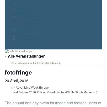
MFM-News
Aktuell
BVPA-News
Bildermarkt Aktuell
Weiterbildung / Events
Seminare und Webinare
PICTAnights
Zertifikat
Newsletter abonnieren
PICTAday
PICTAday 2026
PICTAday-Rückblicke
Shop
« Alle Veranstaltungen
Diese Veranstaltung hat bereits stattgefunden.
fotofringe
20 April, 2016
«
Advertising Week Europe
Net Futures 2016: Driving Growth in the #DigitalSingleMarket
»
The annual one day event for image and footage users to