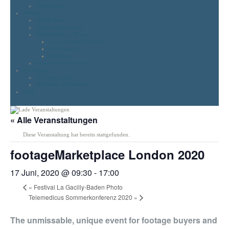
MFM-News
Aktuell
BVPA-News
Bildermarkt Aktuell
Weiterbildung / Events
Seminare und Webinare
PICTAnights
Zertifikat
Newsletter abonnieren
PICTAday
PICTAday 2026
PICTAday-Rückblicke
Shop
« Alle Veranstaltungen
Diese Veranstaltung hat bereits stattgefunden.
footageMarketplace London 2020
17 Juni, 2020 @ 09:30
-
17:00
«
Festival La Gacilly-Baden Photo
Telemedicus Sommerkonferenz 2020
»
The unmissable, unique event for footage buyers and