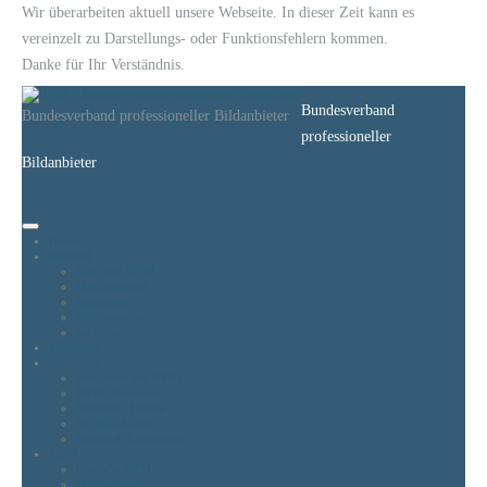
Wir überarbeiten aktuell unsere Webseite. In dieser Zeit kann es
vereinzelt zu Darstellungs- oder Funktionsfehlern kommen.
Danke für Ihr Verständnis.
Bundesverband
Bundesverband professioneller Bildanbieter
professioneller
Bildanbieter
Home
Verband
Über den BVPA
Mitgliedschaft
Leistungen
BVPAexperts
Jobbörse
Mitglieder
Initiativen
Positionen des BVPA
BVPA-Initiativen
Deutscher Fotorat
VG Bild-Kunst
Netzwerk Fotoarchive
MFM
Über die MFM
Bildhonorare