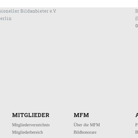
ioneller Bildanbieter e.V.
B
Berlin
(
0
MITGLIEDER
MFM
Mitgliederverzeichnis
Über die MFM
P
Mitgliederbereich
Bildhonorare
B