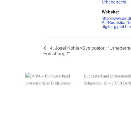
Urheberrecht
Website:
http://www.de.di
AL/Redaktion/D
digital-gipfel.ht
4. Josef Kohler-Symposion: “Urheberrec
Forschung?”
Bundesverband professionell
Schaperstr. 18 – 10719 Berl
LOGIN
KONTAKT