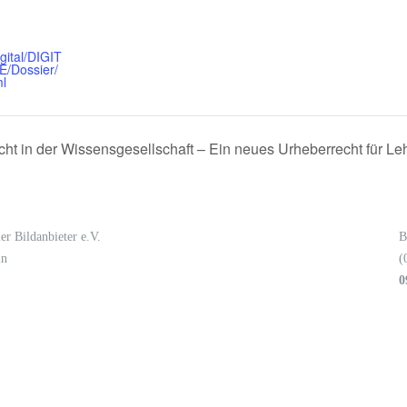
gital/DIGIT
E/Dossier/
ml
ht in der Wissensgesellschaft – Ein neues Urheberrecht für Le
er Bildanbieter e.V.
B
in
(
0