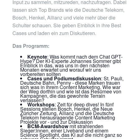
Input zu sammeln, mitzureden, nachzufragen. Dabei
lassen sich Top Brands wie die Deutsche Telekom,
Bosch, Henkel, Allianz und viele mehr über die
Schulter schauen. Sie geben Einblick in ihre Best
Cases und laden ein zum Diskutieren.
Das Programm:
Keynote
: Was kommt nach dem Chat GPT-
Hype? Der KI-Experte Johannes Sommer gibt
Einblick in das, was uns in den nächsten
Monaten erwartet und worauf wir uns
vorbereiten sollten
Cases und Podiumsdiskussion
: St. Pauli,
Deutsche Bahn, Penny - diese Marken trauen
sich was in ihrem Content Marketing. Wie war
der Weg dorthin und wie ist das Resümee von
Kampagnen, die das gewohnte Terrain
verlassen?
Workshops
: Zeit für deep dives! In fünf
Sessions stellen Bosch, Henkel, die Neue
Züricher Zeitung, Allianz und die Deutsche
Telekom herausragende Content Marketing
Projekte vor - und zur Diskussion
BCM-Awardshow
mit strahlenden
Sieger:innen, einer Liveband und einem
Science Spotlight, das KI auf die nicht ganz so