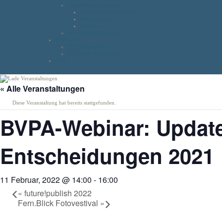
Weiterbildung / Events
Seminare und Webinare
PICTAnights
Zertifikat
Newsletter abonnieren
PICTAday
PICTAday 2026
PICTAday-Rückblicke
Shop
« Alle Veranstaltungen
Diese Veranstaltung hat bereits stattgefunden.
BVPA-Webinar: Update 
Entscheidungen 2021
11 Februar, 2022 @ 14:00
-
16:00
«
future!publish 2022
Fern.Blick Fotovestival
»