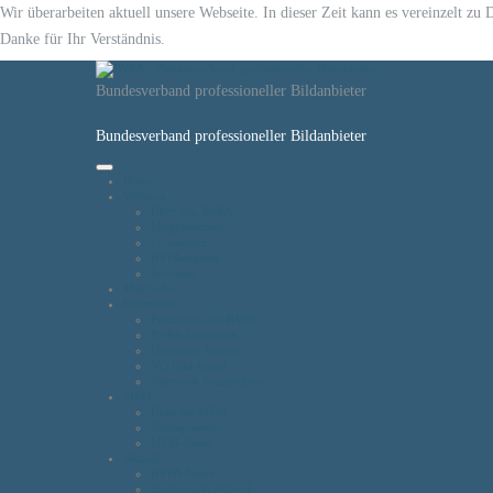
Wir überarbeiten aktuell unsere Webseite. In dieser Zeit kann es vereinzelt z
Danke für Ihr Verständnis.
Bundesverband professioneller Bildanbieter
Bundesverband professioneller Bildanbieter
Home
Verband
Über den BVPA
Mitgliedschaft
Leistungen
BVPAexperts
Jobbörse
Mitglieder
Initiativen
Positionen des BVPA
BVPA-Initiativen
Deutscher Fotorat
VG Bild-Kunst
Netzwerk Fotoarchive
MFM
Über die MFM
Bildhonorare
MFM-News
Aktuell
BVPA-News
Bildermarkt Aktuell