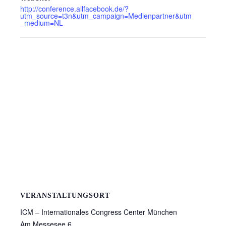
http://conference.allfacebook.de/?
utm_source=t3n&utm_campaign=Medienpartner&utm
_medium=NL
VERANSTALTUNGSORT
ICM – Internationales Congress Center München
Am Messesee 6