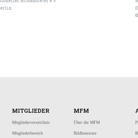
ioneller Bildanbieter e.V.
B
Berlin
(
0
MITGLIEDER
MFM
Mitgliederverzeichnis
Über die MFM
P
Mitgliederbereich
Bildhonorare
B