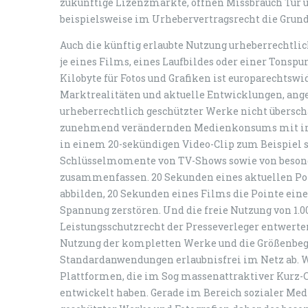
zukünftige Lizenzmärkte, öffnen Missbrauch Tür 
beispielsweise im Urhebervertragsrecht die Grund
Auch die künftig erlaubte Nutzung urheberrechtl
je eines Films, eines Laufbildes oder einer Tonspur,
Kilobyte für Fotos und Grafiken ist europarechtswi
Marktrealitäten und aktuelle Entwicklungen, ange
urheberrechtlich geschützter Werke nicht übersch
zunehmend verändernden Medienkonsums mit im
in einem 20-sekündigen Video-Clip zum Beispiel 
Schlüsselmomente von TV-Shows sowie von besond
zusammenfassen. 20 Sekunden eines aktuellen Po
abbilden, 20 Sekunden eines Films die Pointe e
Spannung zerstören. Und die freie Nutzung von 1.0
Leistungsschutzrecht der Presseverleger entwerten
Nutzung der kompletten Werke und die Größenbegr
Standardanwendungen erlaubnisfrei im Netz ab. Wir
Plattformen, die im Sog massenattraktiver Kurz-C
entwickelt haben. Gerade im Bereich sozialer Med