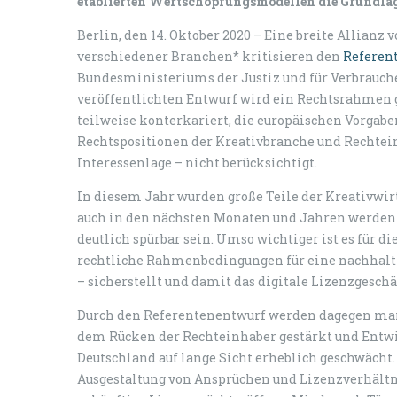
etablierten Wertschöpfungsmodellen die Grundlag
Berlin, den 14. Oktober 2020 – Eine breite Allian
verschiedener Branchen* kritisieren den
Referen
Bundesministeriums der Justiz und für Verbrauche
veröffentlichten Entwurf wird ein Rechtsrahmen g
teilweise konterkariert, die europäischen Vorgab
Rechtspositionen der Kreativbranche und Rechtei
Interessenlage – nicht berücksichtigt.
In diesem Jahr wurden große Teile der Kreativwirt
auch in den nächsten Monaten und Jahren werden 
deutlich spürbar sein. Umso wichtiger ist es für d
rechtliche Rahmenbedingungen für eine nachhalti
– sicherstellt und damit das digitale Lizenzgeschäf
Durch den Referentenentwurf werden dagegen mar
dem Rücken der Rechteinhaber gestärkt und Entwi
Deutschland auf lange Sicht erheblich geschwächt
Ausgestaltung von Ansprüchen und Lizenzverhältni