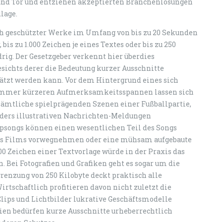
und Tor und entziehen akzeptierten Branchenlösungen
lage.
ich geschützter Werke im Umfang von bis zu 20 Sekunden
 bis zu 1.000 Zeichen je eines Textes oder bis zu 250
drig. Der Gesetzgeber verkennt hier überdies
sichts derer die Bedeutung kurzer Ausschnitte
ätzt werden kann. Vor dem Hintergrund eines sich
mer kürzeren Aufmerksamkeitsspannen lassen sich
sämtliche spielprägenden Szenen einer Fußballpartie,
ers illustrativen Nachrichten-Meldungen
psongs können einen wesentlichen Teil des Songs
ines Films vorwegnehmen oder eine mühsam aufgebaute
00 Zeichen einer Textvorlage würde in der Praxis das
. Bei Fotografien und Grafiken geht es sogar um die
enzung von 250 Kilobyte deckt praktisch alle
tschaftlich profitieren davon nicht zuletzt die
lips und Lichtbilder lukrative Geschäftsmodelle
ien bedürfen kurze Ausschnitte urheberrechtlich