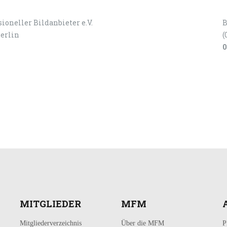
ioneller Bildanbieter e.V.
B
Berlin
(
0
MITGLIEDER
MFM
Mitgliederverzeichnis
Über die MFM
P