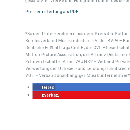
geschützter Werke und Fotografien daher des beso
Pressemitteilung als PDF
*Zu den Unterzeichnern aus dem Kreis der Kultur-
Bundesverband Musikindustrie e.V., der BVPA – Bund
Deutsche Fußball Liga GmbH, die GVL – Gesellschaf
Motion Picture Association, die Allianz Deutscher 
Filmwirtschaft e. V., der VAUNET – Verband Privater
Verwertung der Urheber- und Leistungsschutzrec
VUT – Verband unabhängiger Musikunternehmer*i
teilen
merken