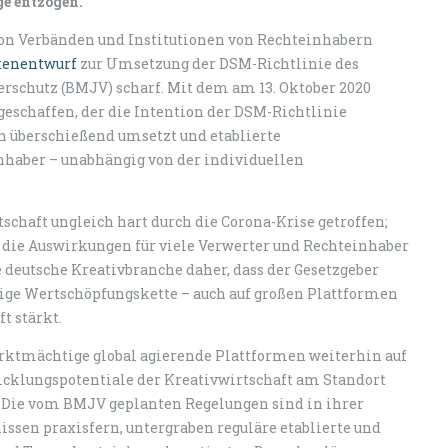
e entzogen.“
z von Verbänden und Institutionen von Rechteinhabern
tenentwurf
zur Umsetzung der DSM-Richtlinie des
rschutz (BMJV) scharf. Mit dem am 13. Oktober 2020
eschaffen, der die Intention der DSM-Richtlinie
en überschießend umsetzt und etablierte
nhaber – unabhängig von der individuellen
schaft ungleich hart durch die Corona-Krise getroffen;
die Auswirkungen für viele Verwerter und Rechteinhaber
ie deutsche Kreativbranche daher, dass der Gesetzgeber
ge Wertschöpfungskette – auch auf großen Plattformen
t stärkt.
ktmächtige global agierende Plattformen weiterhin auf
cklungspotentiale der Kreativwirtschaft am Standort
. Die vom BMJV geplanten Regelungen sind in ihrer
ssen praxisfern, untergraben reguläre etablierte und